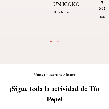
PÚB
UN ICONO
SOL
21 de March
16 de 
Únete a nuestra newsletter:
¡Sigue toda la actividad de Tío
Pepe!