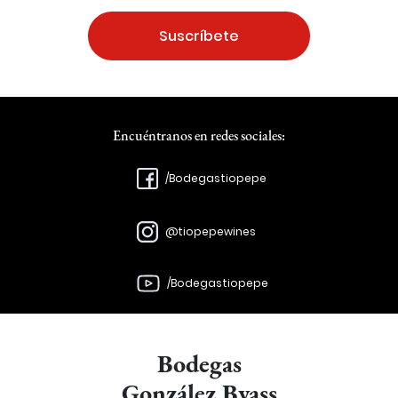
Suscríbete
Encuéntranos en redes sociales:
/Bodegastiopepe
@tiopepewines
/Bodegastiopepe
Bodegas
González Byass