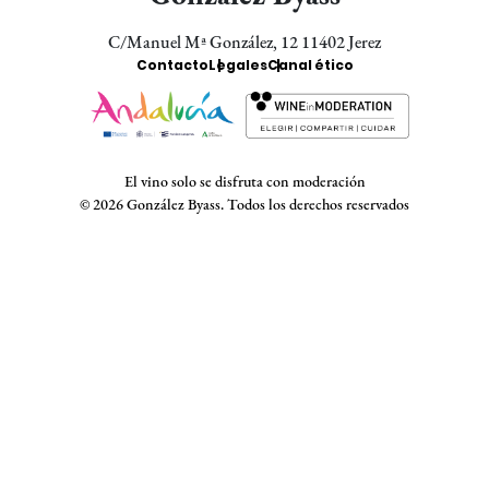
C/Manuel Mª González, 12 11402 Jerez
Enlaces
Contacto
Legales
Canal ético
Bodegas
El vino solo se disfruta con moderación
© 2026 González Byass. Todos los derechos reservados