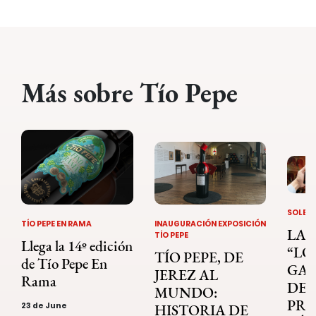
Más sobre Tío Pepe
SOLERA
TÍO PEPE EN RAMA
INAUGURACIÓN EXPOSICIÓN
LA 
TÍO PEPE
Llega la 14º edición
“LO
TÍO PEPE, DE
de Tío Pepe En
GA
JEREZ AL
Rama
DEL
MUNDO:
PRE
23 de June
HISTORIA DE