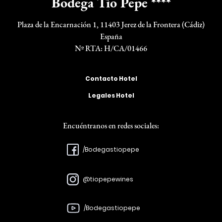
Bodega Tío Pepe ****
Plaza de la Encarnación 1, 11403 Jerez de la Frontera (Cádiz)
España
Nº RTA: H/CA/01466
Enlaces
Contacto Hotel
Hotel
Legales Hotel
Encuéntranos en redes sociales:
/Bodegastiopepe
@tiopepewines
/Bodegastiopepe