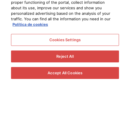
proper functioning of the portal, collect information
about its use, improve our services and show you
personalized advertising based on the analysis of your
traffic. You can find all the information you need in our
Elegante y complejo
Política de cookies
Ya sea por su origen caprichoso o por su amplia gama
dependiendo del equilibrio entre sus dos
Cookies Settings
envejecimientos,
existen muy pocos vinos tan interesantes
y complejos como el Amontillado
: sorprendente, seductor y
con grandes posibilidades de maridaje.
Reject All
Accept All Cookies
Elaboración