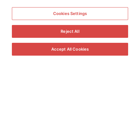
Hola! en que te podemos ayudar?
Cookies Settings
Hotel Tío Pepe
Online
Reject All
Free Widget by ToChat.be
¡RESERVA AL MEJOR PRECIO!
Accept All Cookies
Déjate envolver por la
experiencia Tío Pepe