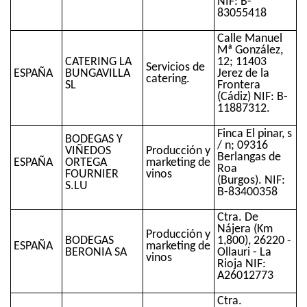
NIF: B-
83055418
Calle Manuel
Mª González,
CATERING LA
12; 11403
Servicios de
ESPAÑA
BUNGAVILLA
Jerez de la
catering.
SL
Frontera
(Cádiz) NIF: B-
11887312.
Finca El pinar, s
BODEGAS Y
/ n; 09316
VIÑEDOS
Producción y
Berlangas de
ESPAÑA
ORTEGA
marketing de
Roa
FOURNIER
vinos
(Burgos). NIF:
S.LU
B-83400358
Ctra. De
Nájera (Km
Producción y
BODEGAS
1,800), 26220 -
ESPAÑA
marketing de
BERONIA SA
Ollauri - La
vinos
Rioja NIF:
A26012773
Ctra.