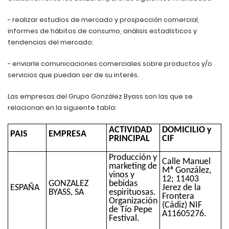
- realizar estudios de mercado y prospección comercial,
informes de hábitos de consumo, análisis estadísticos y
tendencias del mercado;
- enviarle comunicaciones comerciales sobre productos y/o
servicios que puedan ser de su interés.
Las empresas del Grupo González Byass son las que se
relacionan en la siguiente tabla:
ACTIVIDAD
DOMICILIO y
PAIS
EMPRESA
PRINCIPAL
CIF
Producción y
Calle Manuel
marketing de
Mª González,
vinos y
12; 11403
GONZALEZ
bebidas
ESPAÑA
Jerez de la
BYASS, SA
espirituosas.
Frontera
Organización
(Cádiz) NIF
de Tío Pepe
A11605276.
Festival.