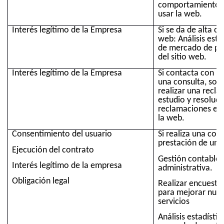
comportamiento de
usar la web.
Interés legítimo de la Empresa
Si se da de alta c
web: Análisis esta
de mercado de per
del sitio web.
Interés legítimo de la Empresa
Si contacta con no
una consulta, soli
realizar una recla
estudio y resoluci
reclamaciones efe
la web.
Consentimiento del usuario
Si realiza una com
prestación de un s
Ejecución del contrato
Gestión contable, 
Interés legítimo de la empresa
administrativa.
Obligación legal
Realizar encuestas
para mejorar nues
servicios
Análisis estadístic