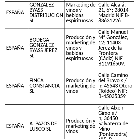
GONZALEZ
Marketing de
Calle Alcalá,
BYASS
vinos y
21, 6º; 28014
ESPAÑA
DISTRIBUCION
bebidas
Madrid NIF B-
SL
espirituosas
83631226.
Calle Manuel
Producción y
Mª González,
BODEGA
marketing de
12; 11403
GONZALEZ
ESPAÑA
vinos y
Jerez de la
BYASS JEREZ
bebidas
Frontera
SL
espirituosas
(Cádiz) NIF
B11916509.
Calle Camino
FINCA
Producción y
del Bravo s /
ESPAÑA
CONSTANCIA
marketing de
n; 45543 Otero
SL
vinos
(Toldeo) NIF:
B-45035359
Calle Alxen-
Girxo s /
n; 36450
Producción y
A. PAZOS DE
Salvaterra de
ESPAÑA
marketing de
LUSCO SL
Miño
vinos
(Pontevedra)