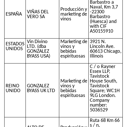
Barbastro a
Naval, Km 3,7
Producción y
VIÑAS DEL
-22300
ESPAÑA
marketing de
VERO SA
Barbastro
vinos
(Huesca) and
with CIF
A50155910
Vin Divino
Marketing de
3921 N.
ESTADOS
LTD. (dba
vinos y
Lincoln Ave.
UNIDOS
GONZALEZ
bebidas
60613 Chicago,
BYASS USA)
espirituosas
Illinois
C / o Rayner
Essex LLP,
Tavistock
Marketing de
House South,
REINO
GONZALEZ
vinos y
Tavistock
UNIDO
BYASS UK LTD
bebidas
Square; WC1H
espirituosas
9LG London.
Company
number:
5036529
Ruta 68 Km 66
s / n,