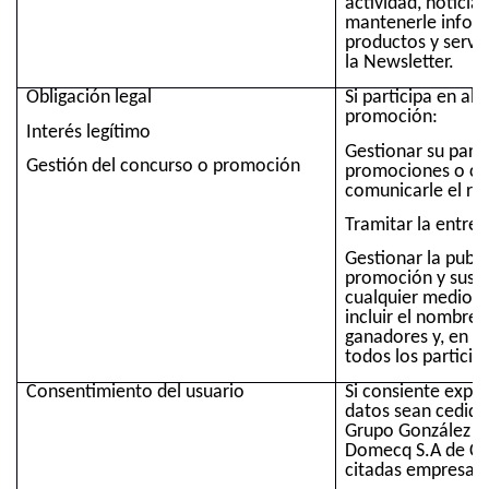
actividad, noticias
mantenerle infor
productos y servici
la Newsletter.
Obligación legal
Si participa en al
promoción:
Interés legítimo
Gestionar su parti
Gestión del concurso o promoción
promociones o co
comunicarle el re
Tramitar la entreg
Gestionar la publi
promoción y sus r
cualquier medio, 
incluir el nombre 
ganadores y, en a
todos los particip
Consentimiento del usuario
Si consiente expr
datos sean cedido
Grupo González By
Domecq S.A de C.V.
citadas empresas: