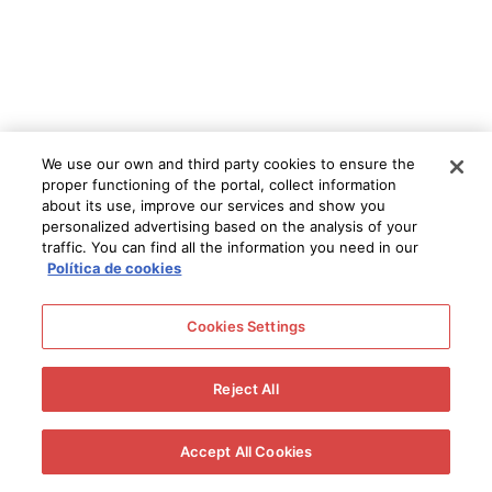
We use our own and third party cookies to ensure the
Join our newsletter:
proper functioning of the portal, collect information
about its use, improve our services and show you
Follow all of Tio Pepe's activity!
personalized advertising based on the analysis of your
traffic. You can find all the information you need in our
Política de cookies
Subscribe
Cookies Settings
Reject All
Find us on social networks:
Accept All Cookies