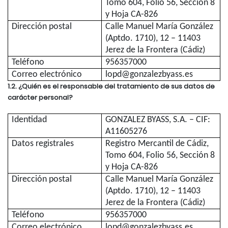
Tomo 604, Folio 56, Sección 8
y Hoja CA-826
Dirección postal
Calle Manuel María González
(Aptdo. 1710), 12 – 11403
Jerez de la Frontera (Cádiz)
Teléfono
956357000
Correo electrónico
lopd@gonzalezbyass.es
1.2. ¿Quién es el responsable del tratamiento de sus datos de
carácter personal?
Identidad
GONZALEZ BYASS, S.A. – CIF:
A11605276
Datos registrales
Registro Mercantil de Cádiz,
Tomo 604, Folio 56, Sección 8
y Hoja CA-826
Dirección postal
Calle Manuel María González
(Aptdo. 1710), 12 – 11403
Jerez de la Frontera (Cádiz)
Teléfono
956357000
Correo electrónico
lopd@gonzalezbyass.es