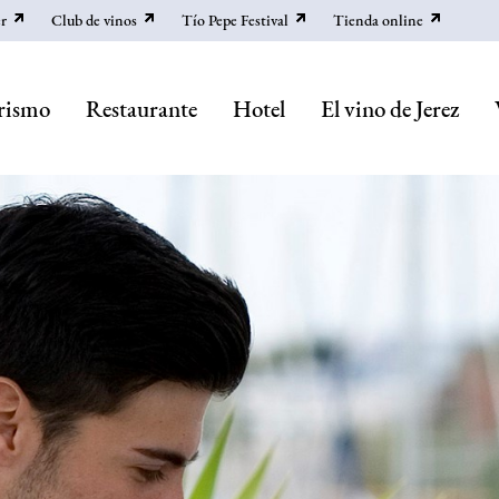
r
Club de vinos
Tío Pepe Festival
Tienda online
rismo
Restaurante
Hotel
El vino de Jerez