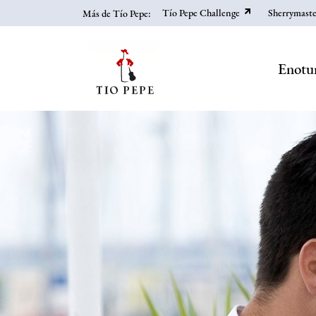
Skip
Tío Pepe Challenge
Sherrymaste
Más de Tío Pepe:
to
main
content
Enotu