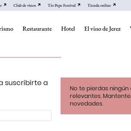
r
Club de vinos
Tío Pepe Festival
Tienda online
rismo
Restaurante
Hotel
El vino de Jerez
 suscribirte a
No te pierdas ningún 
relevantes. Mantente
novedades.