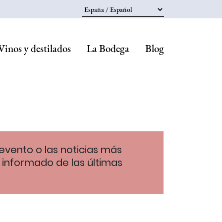
Select your language
Vinos y destilados
La Bodega
Blog
Navegaci
principal
evento o las noticias más
 informado de las últimas