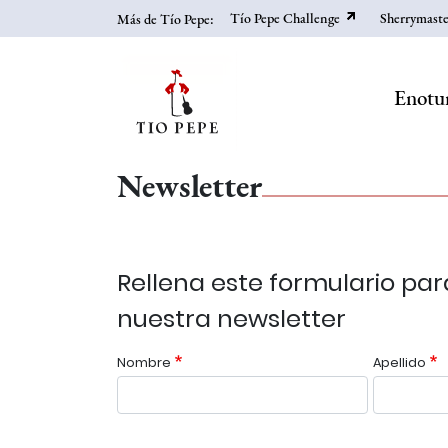
Skip
Tío Pepe Challenge
Sherrymaste
Más de Tío Pepe:
to
main
content
Enotu
Newsletter
Rellena este formulario para
nuestra newsletter
Nombre
Apellido