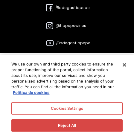
/Bodegastiopepe
@tiopepewines
/Bodegastiopepe
We use our own and third party cookies to ensure the
Bodegas
proper functioning of the portal, collect information
about its use, improve our services and show you
González Byass
personalized advertising based on the analysis of your
traffic. You can find all the information you need in our
Política de cookies
C/Manuel Mª González, 12 11402 Jerez
Enlaces
Contacto
Legales
Canal ético
Cookies Settings
Bodegas
Reject All
El vino solo se disfruta con moderación