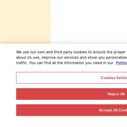
We use our own and third party cookies to ensure the proper fu
about its use, improve our services and show you personalized
traffic. You can find all the information you need in our
Políti
Cookies Setti
Reject All
Accept All Coo