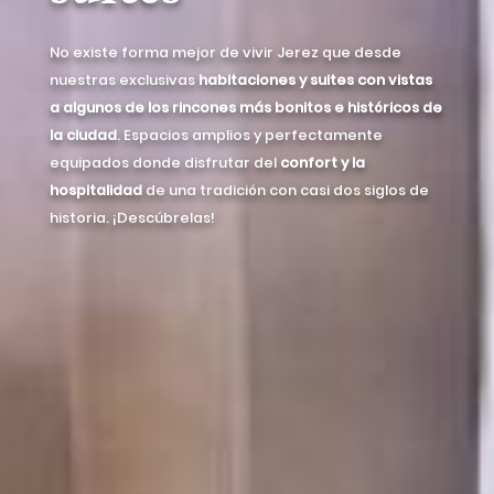
No existe forma mejor de vivir Jerez que desde
nuestras exclusivas
habitaciones y suites con vistas
a algunos de los rincones más bonitos e históricos de
la ciudad
. Espacios amplios y perfectamente
equipados donde disfrutar del
confort y la
hospitalidad
de una tradición con casi dos siglos de
historia. ¡Descúbrelas!