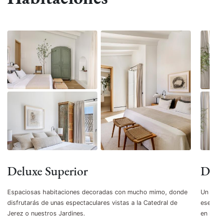
Deluxe Superior
De
Espaciosas habitaciones decoradas con mucho mimo, donde
Un es
disfrutarás de unas espectaculares vistas a la Catedral de
esenc
Jerez o nuestros Jardines.
en nu