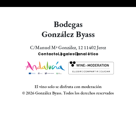
Bodegas
González Byass
C/Manuel Mª González, 12 11402 Jerez
Enlaces
Contacto
Legales
Canal ético
Bodegas
El vino solo se disfruta con moderación
© 2026 González Byass. Todos los derechos reservados