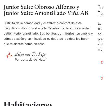
Junior Suite Oloroso Alfonso y
Jun
Junior Suite Amontillado Viña AB
Le
Disfruta de la comodidad y el extremo confort de esta
La má
magnífica suite con vistas a la Catedral de Jerez o a nuestro
bienv
patio interior ajardinado. Sus bonitos dormitorios, su amplio y
abuha
cómodo salón y un minucioso cuidado de los detalles harán
priva
que te sientas como en casa.
vista
mejor
Albornoz Tío Pepe
Por cortesía del Hotel
Habitaciones