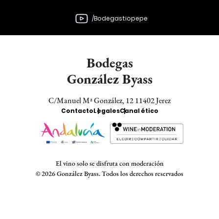
/Bodegastiopepe
Bodegas
González Byass
C/Manuel Mª González, 12 11402 Jerez
Enlaces
Contacto
Legales
Canal ético
Bodegas
El vino solo se disfruta con moderación
© 2026 González Byass. Todos los derechos reservados