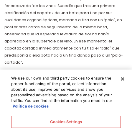
“encabezado “de los vinos. Sucedía que tras una primera
clasificación del capataz de una bota para fino por sus
cualidades organolépticas, marcada a tiza con un “palo”, en
posteriores catas de seguimiento de la misma bota,
observaba que la esperada levadura de flor no había
aparecido en la superficie del vino. En ese momento, el
capataz cortaba inmediatamente con tu tiza el “palo” que
predisponía a esa bota hacía un fino dando paso a un “palo-
cortado”.
We use our own and third party cookies to ensure the
Marca Palo Cortado en
proper functioning of the portal, collect information
about its use, improve our services and show you
personalized advertising based on the analysis of your
Bota
traffic. You can find all the information you need in our
Hoy en día, este tipo de elaboraciones que “suceden” son
Política de cookies
impensables ya que los equipos de bodega y cata tienen una
eficacia del cien por cien y no hay lugar a ese tipo de
Cookies Settings
parámetros indefinidos.
La elaboración del palo cortado en