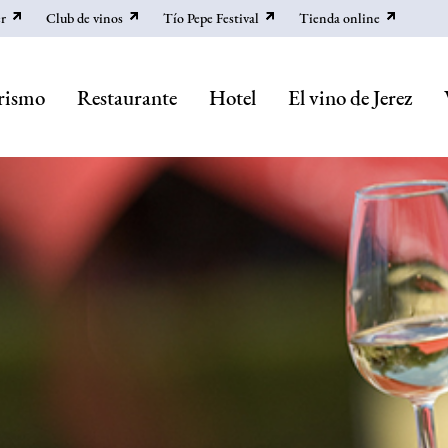
r
Club de vinos
Tío Pepe Festival
Tienda online
rismo
Restaurante
Hotel
El vino de Jerez