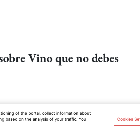
sobre Vino que no debes
antástico duo. Más allá del placer innegable de ver una
ioning of the portal, collect information about
g based on the analysis of your traffic. You
Cookies Se
 muchísimos
documentales de vino
que son una auténtica
n todos los idiomas. Hemos elegido 5, que no deberías
. Por supuesto, hemos colocado en top uno, a el documental