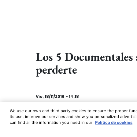
Los 5 Documentales 
perderte
Vie, 18/11/2016 - 14:18
El mundo del cine y el del vino forman un f
We use our own and third party cookies to ensure the proper funct
its use, improve our services and show you personalized advertisin
buena película en casa copa en mano, hay
can find all the information you need in our
Política de cookies
delicia. Los hay para todos los gustos y e
perderte si eres un auténtico "wine lover"