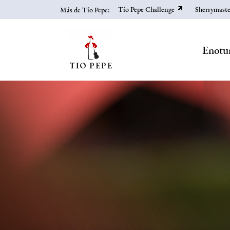
Pasar
Tío Pepe Challenge
Sherrymaste
Más de Tío Pepe:
al
contenido
principal
Enotu