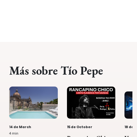
Más sobre Tío Pepe
14 de March
15 de October
18 de
4 min