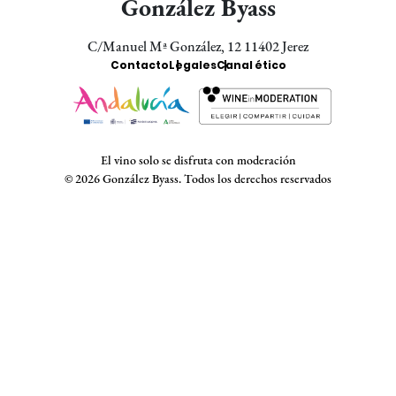
González Byass
C/Manuel Mª González, 12 11402 Jerez
Enlaces
Contacto
Legales
Canal ético
Bodegas
El vino solo se disfruta con moderación
© 2026 González Byass. Todos los derechos reservados