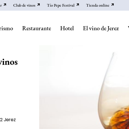
r
Club de vinos
Tío Pepe Festival
Tienda online
rismo
Restaurante
Hotel
El vino de Jerez
vinos
2 Jerez