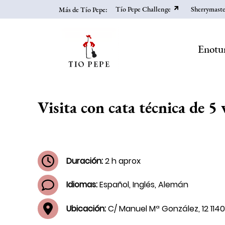
Skip
Tío Pepe Challenge
Sherrymaste
Más de Tío Pepe:
to
main
content
Enotu
Visita con cata técnica de 5 
Duración:
2 h aprox
Idiomas:
Español, Inglés, Alemán
Ubicación:
C/ Manuel Mª González, 12 1140