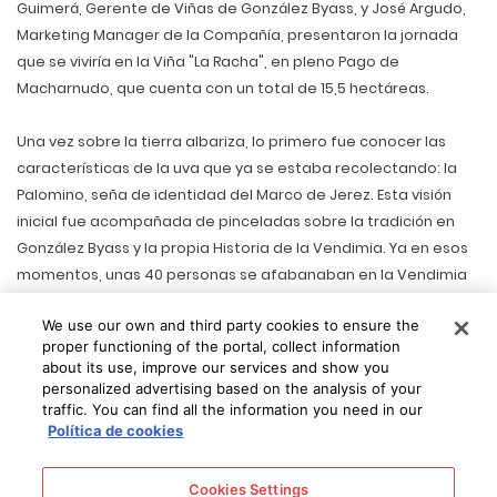
Guimerá, Gerente de Viñas de González Byass, y José Argudo,
Marketing Manager de la Compañía, presentaron la jornada
que se viviría en la Viña "La Racha", en pleno Pago de
Macharnudo, que cuenta con un total de 15,5 hectáreas.
Una vez sobre la tierra albariza, lo primero fue conocer las
características de la uva que ya se estaba recolectando: la
Palomino, seña de identidad del Marco de Jerez. Esta visión
inicial fue acompañada de pinceladas sobre la tradición en
González Byass y la propia Historia de la Vendimia. Ya en esos
momentos, unas 40 personas se afabanaban en la Vendimia
Nocturna, una labor que les lleva entre 2 y 3 días y con la que
We use our own and third party cookies to ensure the
se extraen manualmente unos 50.000 kilos de uva.
proper functioning of the portal, collect information
about its use, improve our services and show you
La uva recolectada por este procedimiento se destina a la
personalized advertising based on the analysis of your
Solera Fundacional de Tio Pepe. El hecho de hacerlo por la
traffic. You can find all the information you need in our
Política de cookies
noche persigue una temperatura más fresca para la uva, que
luego se vinificará a pequeña escala. La uva Palomino alcanza
los 11 grados Baumeé en el momento en que se recolecta ya
Cookies Settings