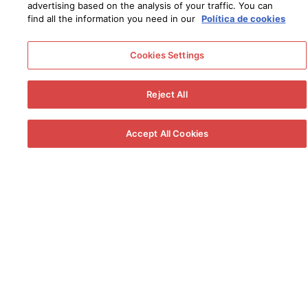
advertising based on the analysis of your traffic. You can
find all the information you need in our
Política de cookies
El Hotel Bodega Tío Pepe te ofrece espacios
enogastronómicos para cada ocasión y un abanico
de propuestas culinarias que abarca desde los
Cookies Settings
sabores andaluces más tradicionales hasta
creaciones de vanguardista. Todo ello, maridado
Reject All
con vinos especialmente seleccionados por
nuestros enólogos.
Accept All Cookies