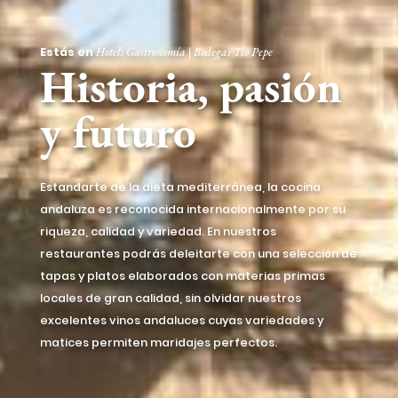
Estás en
Hotel: Gastronomía | Bodegas Tío Pepe
Historia, pasión
y futuro
Estandarte de la dieta mediterránea, la cocina
andaluza es reconocida internacionalmente por su
riqueza, calidad y variedad. En nuestros
restaurantes podrás deleitarte con una selección de
tapas y platos elaborados con materias primas
locales de gran calidad, sin olvidar nuestros
excelentes vinos andaluces cuyas variedades y
matices permiten maridajes perfectos.