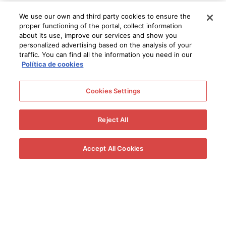
We use our own and third party cookies to ensure the
Cream, Medium Cream y Pale Cream
proper functioning of the portal, collect information
Los Blend o vinos de Cabeceo son jereces que surge de
about its use, improve our services and show you
la
combinación de un vino originalmente seco y un vino
personalized advertising based on the analysis of your
dulce natural
o mosto concentrado rectificado.
traffic. You can find all the information you need in our
Dependiendo del contenido de azúcares y del tipo de vino
Política de cookies
empleado en su elaboración distinguimos distintos tipos
de blends. ¿Los conocemos?
Cookies Settings
Reject All
Accept All Cookies
Cream
Elaboración