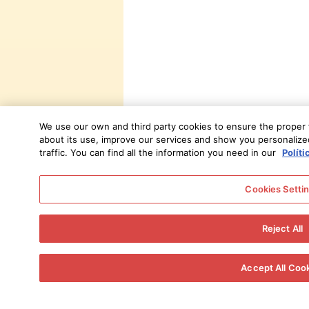
We use our own and third party cookies to ensure the proper fu
about its use, improve our services and show you personalized
traffic. You can find all the information you need in our
Políti
Cookies Setti
Reject All
Accept All Coo