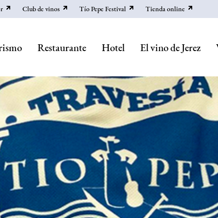
r
Club de vinos
Tío Pepe Festival
Tienda online
rismo
Restaurante
Hotel
El vino de Jerez