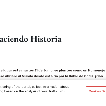
aciendo Historia
ene lugar este martes 21 de Junio, se plantea como un Homenaje
 se abriera al Mundo desde este río por la Bahía de Cádiz. ¡Con
oria!
La jornada comenzará con la recogida en el Hotel en Jerez de
ioning of the portal, collect information about
Club Náutico de El Puerto de Santa María. Allí habrá una bienvenida
g based on the analysis of your traffic. You
Cookies Se
nder de Bodegas Tio Pepe, con explicaciones sobre la jornada
. Tras ellas se servirá un café y una copa de Solera 1847 o de
rontará la subida del Guadalete, pasando frente al Yacimiento