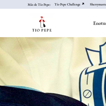
Skip
Tío Pepe Challenge
Sherrymaste
Más de Tío Pepe:
to
main
content
Enotu