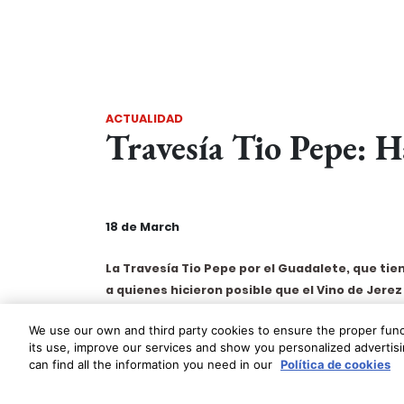
ACTUALIDAD
Travesía Tio Pepe: H
18 de March
La Travesía Tio Pepe por el Guadalete, que ti
a quienes hicieron posible que el Vino de Jerez
la Travesía Tio Pepe González Byass hace Hist
We use our own and third party cookies to ensure the proper funct
los participantes, antes del encuentro en el Real 
its use, improve our services and show you personalized advertisin
por parte de Antonio Flores, Enólogo y Master Ble
can find all the information you need in our
Política de cookies
marinera y sus aspectos históricos más destacados
Néctar Pedro Ximénez. Después de embarcar se af