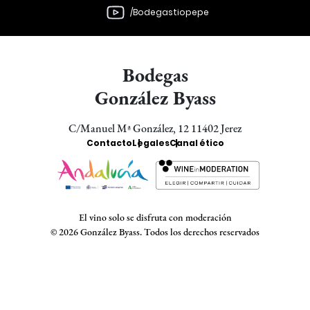
/Bodegastiopepe
Bodegas
González Byass
C/Manuel Mª González, 12 11402 Jerez
Enlaces
Contacto
Legales
Canal ético
Bodegas
El vino solo se disfruta con moderación
© 2026 González Byass. Todos los derechos reservados