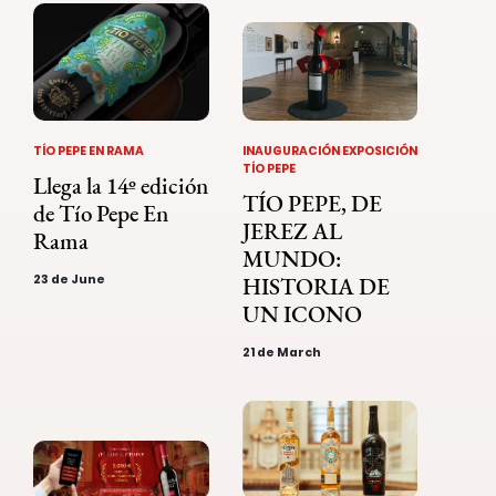
TÍO PEPE EN RAMA
INAUGURACIÓN EXPOSICIÓN
TÍO PEPE
Llega la 14º edición
TÍO PEPE, DE
de Tío Pepe En
JEREZ AL
Rama
MUNDO:
23 de June
HISTORIA DE
UN ICONO
21 de March