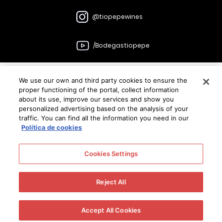
@tiopepewines
/Bodegastiopepe
We use our own and third party cookies to ensure the
Bodegas
proper functioning of the portal, collect information
about its use, improve our services and show you
González Byass
personalized advertising based on the analysis of your
traffic. You can find all the information you need in our
C/Manuel Mª González, 12 11402 Jerez
Política de cookies
Enlaces
Contacto
Legales
Canal ético
Bodegas
Cookies Settings
Reject All
El vino solo se disfruta con moderación
© 2026 González Byass. Todos los derechos reservados
Accept All Cookies