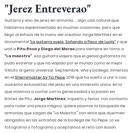
"Jerez Entreverao"
Guitarra y vino de jerez en armonía..., algo casi natural que
habíamos experimentado en muchas ocasiones, pero que
llego al éxtasis de la mano del creativo Jorge Martínez en el
documental
“La guitarra vuela. Soñando a Paco de Lucía”
y que
unió a
Pitu Roca y Diego del Morao
para siempre en torno a
"La maestro"
, esa guitarra viajera que el genial guitarrista no
pudo estrenar y que ha viajado por el mundo como el mejor
tributo al genio universal.
Septiembre, viña y bodega, inmersos
en el
Sherrymaster by Tío Pepe
2018 que ha vuelto a unir a casi
cuarenta entusiastas del jerez en una inmersión única, en la
que volvimos a contar con la generosidad y la pasión sin
límites de Pitu.
Jorge Martínez
, inquieto y tenaz, nos contacta
para rodar una pieza mágica, quiere plasmar la búsqueda de
armonías que salgan de "La Maestro" con vinos que duermen
abrigados en las entrañas de la bodega de Tío Pepe. Lo ve,
fotograma a fotograma y aceptamos el reto con ilusión.