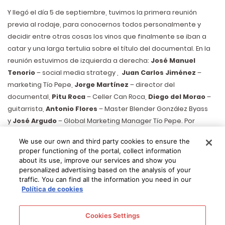
Y llegó el día 5 de septiembre,
tuvimos la primera reunión
previa al rodaje, para conocernos todos personalmente y
decidir entre otras cosas los vinos que finalmente se iban a
catar y una larga tertulia sobre el título del documental. En la
reunión estuvimos de izquierda a derecha:
José Manuel
Tenorio
– social media strategy ,
Juan Carlos Jiménez
–
marketing Tío Pepe,
Jorge Martínez
– director del
documental,
Pitu Roca
– Celler Can Roca,
Diego del Morao
–
guitarrista,
Antonio Flores
– Master Blender González Byass
y
José Argudo
– Global Marketing Manager Tío Pepe. Por
supuesto,
“La Maestro”
también estuvo en esa reunión y nos
We use our own and third party cookies to ensure the
sirvió de inspiración para decidirnos por el título, que nació de
proper functioning of the portal, collect information
la idea de que dos artistas provenientes de dos mundos tan
about its use, improve our services and show you
distintos se mezclaran o entreveraran.
personalized advertising based on the analysis of your
traffic. You can find all the information you need in our
Política de cookies
Reunión previa
Cookies Settings