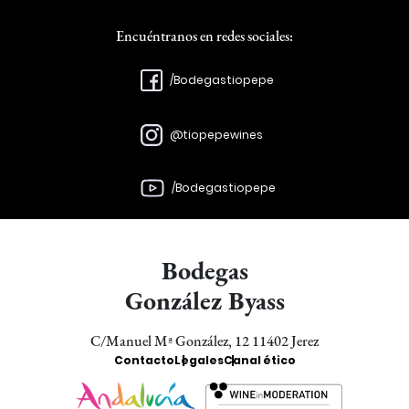
Encuéntranos en redes sociales:
/Bodegastiopepe
@tiopepewines
/Bodegastiopepe
Bodegas
González Byass
C/Manuel Mª González, 12 11402 Jerez
Enlaces
Contacto
Legales
Canal ético
Bodegas