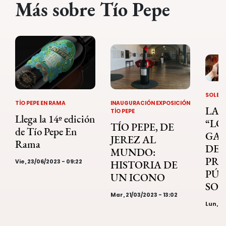
Más sobre Tío Pepe
SOLERA
TÍO PEPE EN RAMA
INAUGURACIÓN EXPOSICIÓN
LA 
TÍO PEPE
Llega la 14º edición
“LO
TÍO PEPE, DE
de Tío Pepe En
GA
JEREZ AL
Rama
DEL
MUNDO:
PRE
Vie, 23/06/2023 - 09:22
HISTORIA DE
PÚB
UN ICONO
SOL
Mar, 21/03/2023 - 13:02
Lun, 13