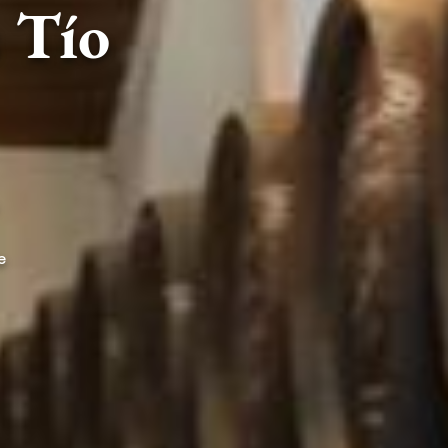
 Tío
e