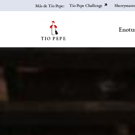
Pasar
Tío Pepe Challenge
Sherrymaste
Más de Tío Pepe:
al
contenido
principal
Enotu