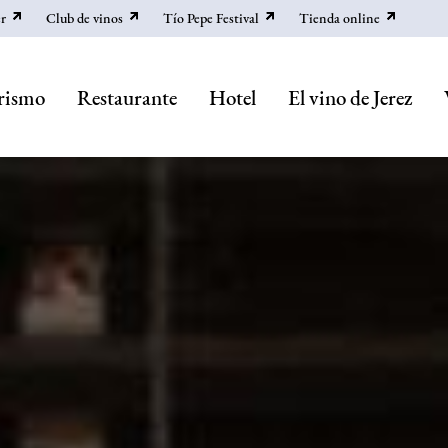
r
Club de vinos
Tío Pepe Festival
Tienda online
rismo
Restaurante
Hotel
El vino de Jerez