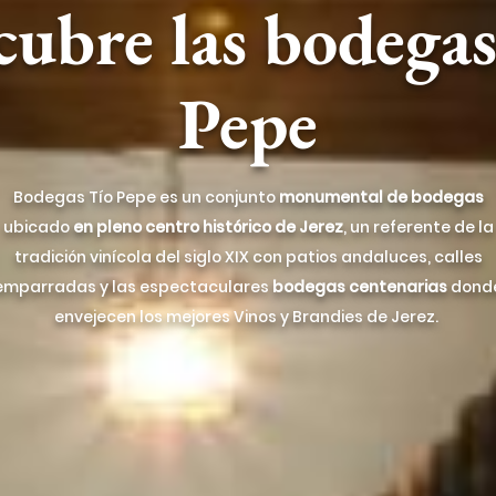
cubre las bodegas
Pepe
Bodegas Tío Pepe es un conjunto
monumental de bodegas
ubicado
en pleno centro histórico de Jerez
, un referente de la
tradición vinícola del siglo XIX con patios andaluces, calles
emparradas y las espectaculares
bodegas centenarias
dond
envejecen los mejores Vinos y Brandies de Jerez.