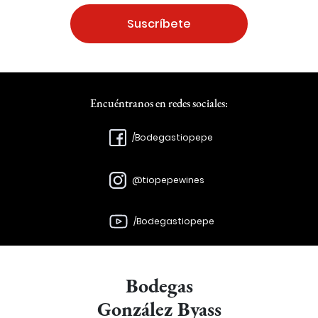
Suscríbete
Encuéntranos en redes sociales:
/Bodegastiopepe
@tiopepewines
/Bodegastiopepe
Bodegas
González Byass