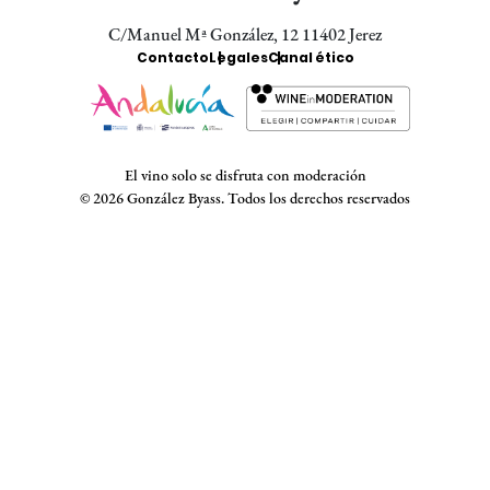
C/Manuel Mª González, 12 11402 Jerez
Enlaces
Contacto
Legales
Canal ético
Bodegas
El vino solo se disfruta con moderación
© 2026 González Byass. Todos los derechos reservados