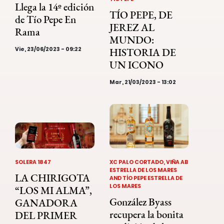
Llega la 14º edición
TÍO PEPE, DE
de Tío Pepe En
JEREZ AL
Rama
MUNDO:
Vie, 23/06/2023 - 09:22
HISTORIA DE
UN ICONO
Mar, 21/03/2023 - 13:02
SOLERA 1847
XC PALO CORTADO, VIÑA AB
ESTRELLA DE LOS MARES
LA CHIRIGOTA
AND TÍO PEPE ESTRELLA DE
LOS MARES
“LOS MI ALMA”,
González Byass
GANADORA
recupera la bonita
DEL PRIMER