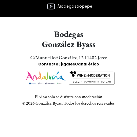
/Bodegastiopepe
Bodegas
González Byass
C/Manuel Mª González, 12 11402 Jerez
Enlaces
Contacto
Legales
Canal ético
Bodegas
El vino solo se disfruta con moderación
© 2026 González Byass. Todos los derechos reservados