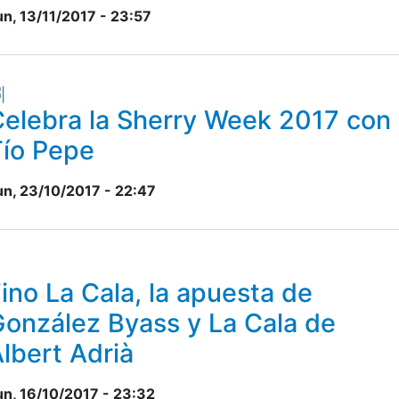
un, 13/11/2017 - 23:57
elebra la Sherry Week 2017 con
Tío Pepe
un, 23/10/2017 - 22:47
ino La Cala, la apuesta de
onzález Byass y La Cala de
lbert Adrià
un, 16/10/2017 - 23:32