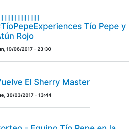
#TíoPepeExperiences Tío Pepe y
tún Rojo
un, 19/06/2017 - 23:30
uelve El Sherry Master
ue, 30/03/2017 - 13:44
orteo - Equipo Tío Pepe en la