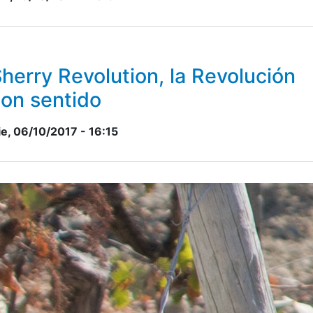
herry Revolution, la Revolución
on sentido
ie, 06/10/2017 - 16:15