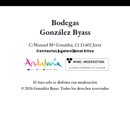
Bodegas
González Byass
C/Manuel Mª González, 12 11402 Jerez
Enlaces
Contacto
Legales
Canal ético
Bodegas
El vino solo se disfruta con moderación
© 2026 González Byass. Todos los derechos reservados