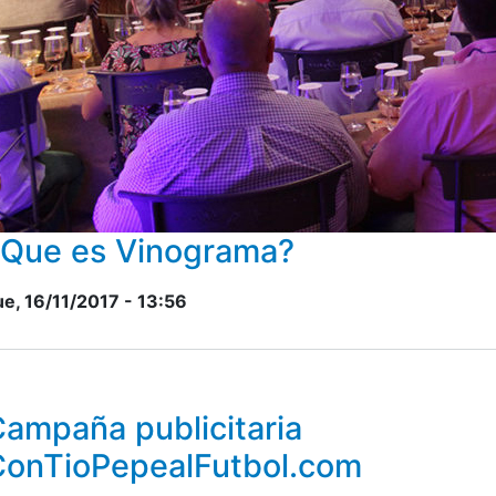
¿Que es Vinograma?
ue, 16/11/2017 - 13:56
ampaña publicitaria
ConTioPepealFutbol.com