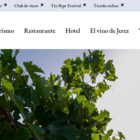
r
Club de vinos
Tío Pepe Festival
Tienda online
rismo
Restaurante
Hotel
El vino de Jerez