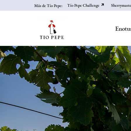
Skip
Tío Pepe Challenge
Sherrymaste
Más de Tío Pepe:
to
main
content
Enotu