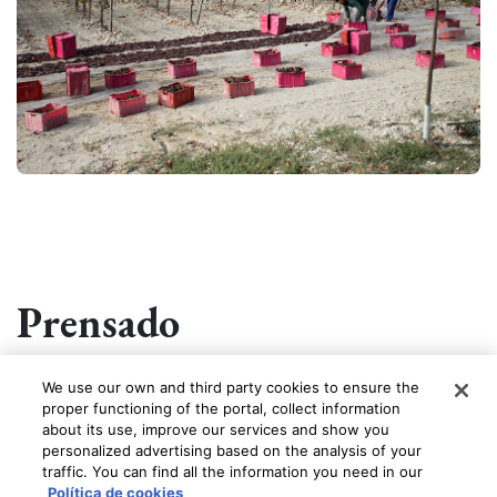
Prensado
We use our own and third party cookies to ensure the
El siguiente paso es recoger las uvas pasificadas, faena que al
proper functioning of the portal, collect information
igual que la colocación en la pasera necesita de una cantidad
about its use, improve our services and show you
de mano de obra importante.
personalized advertising based on the analysis of your
traffic. You can find all the information you need in our
Política de cookies