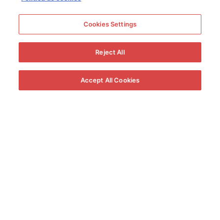
Cookies Settings
Reject All
Accept All Cookies
Una vez pesada la caja de uva, se procede a vaciarla sobre la
estrujadora que comienza a partir la uva pasificada.