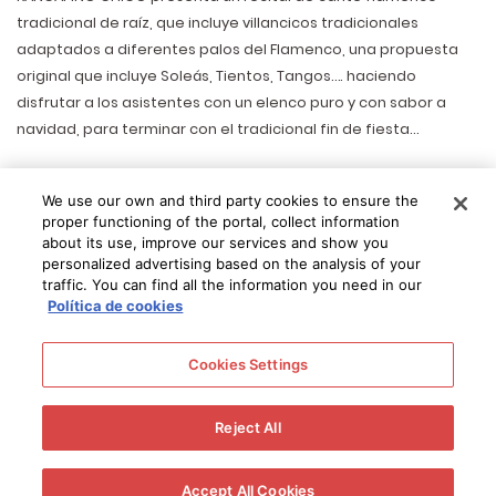
tradicional de raíz, que incluye villancicos tradicionales
adaptados a diferentes palos del Flamenco, una propuesta
original que incluye Soleás, Tientos, Tangos…. haciendo
disfrutar a los asistentes con un elenco puro y con sabor a
navidad, para terminar con el tradicional fin de fiesta…
El
día 5 de diciembre a las 20.30h en la bodega La Concha de
We use our own and third party cookies to ensure the
González Byass
RANCAPINO CHICO presenta su nuevo
proper functioning of the portal, collect information
espectáculo “Cante Flamenco por Navidad”, donde
about its use, improve our services and show you
interpretará un repertorio de villancicos y cantes flamencos
personalized advertising based on the analysis of your
traffic. You can find all the information you need in our
de navidad.
Política de cookies
COMPRA TU ENTRADA
Cookies Settings
Reject All
Accept All Cookies